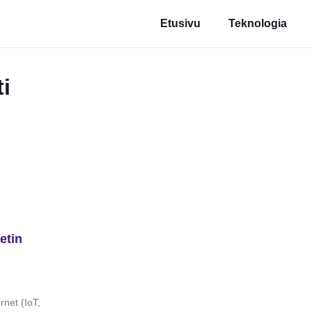
Etusivu
Teknologia
i
etin
rnet (IoT,