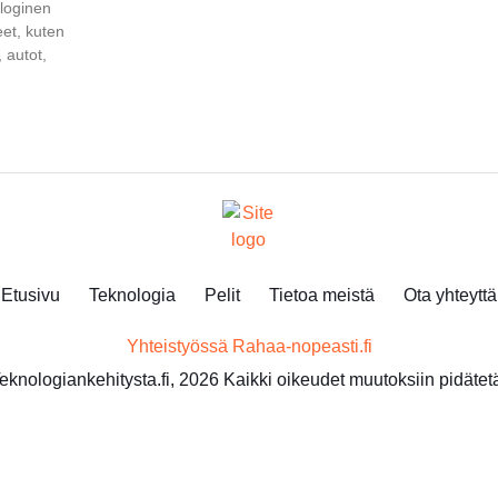
ologinen
eet, kuten
 autot,
Etusivu
Teknologia
Pelit
Tietoa meistä
Ota yhteyttä
Yhteistyössä
Rahaa-nopeasti.fi
eknologiankehitysta.fi, 2026 Kaikki oikeudet muutoksiin pidätetä